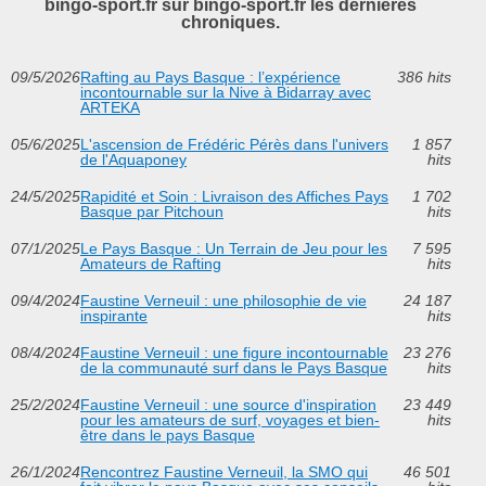
bingo-sport.fr sur bingo-sport.fr les dernières
chroniques.
09/5/2026
Rafting au Pays Basque : l’expérience
386 hits
incontournable sur la Nive à Bidarray avec
ARTEKA
05/6/2025
L'ascension de Frédéric Pérès dans l'univers
1 857
de l'Aquaponey
hits
24/5/2025
Rapidité et Soin : Livraison des Affiches Pays
1 702
Basque par Pitchoun
hits
07/1/2025
Le Pays Basque : Un Terrain de Jeu pour les
7 595
Amateurs de Rafting
hits
09/4/2024
Faustine Verneuil : une philosophie de vie
24 187
inspirante
hits
08/4/2024
Faustine Verneuil : une figure incontournable
23 276
de la communauté surf dans le Pays Basque
hits
25/2/2024
Faustine Verneuil : une source d'inspiration
23 449
pour les amateurs de surf, voyages et bien-
hits
être dans le pays Basque
26/1/2024
Rencontrez Faustine Verneuil, la SMO qui
46 501