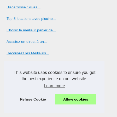
Biscarrosse : vivez...
Top 5 locations avec piscine...
Choisir le meilleur panier de...
Assistez en direct à un...
Découvrez les Meilleurs...
Découvrez les vagues de...
This website uses cookies to ensure you get
Blog
the best experience on our website.
Learn more
Accessibilité sur : une...
Refuse Cookie
Allow cookies
Dongou Zidane : Révéler les...
Bronzage naturel : sublimez...