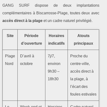
GANG SURF dispose de deux implantations
complémentaires à Biscarrosse‑Plage, toutes deux avec
accès direct à la plage
et un cadre naturel privilégié.
Site
Période
Horaires
Atouts
d’ouverture
indicatifs
principaux
Plage
D’avril à
7j/7,
Proche du
Nord
octobre
environ
centre‑ville,
9h30 –
accès direct à
18h30
la plage, à
l’écart des
foules estivales
Le
Week‑end et
Horaires
Cadre naturel,