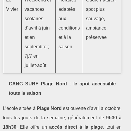
Vivier
vacances
adaptés
spot plus
scolaires
aux
sauvage,
d’avril à juin
conditions
ambiance
et en
et à la
préservée
septembre ;
saison
7j/7 en
juillet‑août
GANG SURF Plage Nord : le spot accessible
toute la saison
L’école située à
Plage Nord
est ouverte d’avril à octobre,
tous les jours de la semaine, généralement de
9h30 à
18h30
. Elle offre un
accès direct à la plage
, tout en