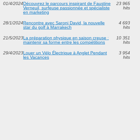
01/4/2024
Découvrez le parcours inspirant de Faustine
23 965
Verneuil, surfeuse passionnée et spécialiste
hits
en marketing
28/1/2024
Rencontre avec Saroni David, la nouvelle
4 693
star du golf à Marrakech
hits
21/5/2023
La préparation physique en saison creuse :
10 351
maintenir sa forme entre les compétitions
hits
29/4/2023
Louer un Vélo Électrique à Anglet Pendant
3 954
les Vacances
hits