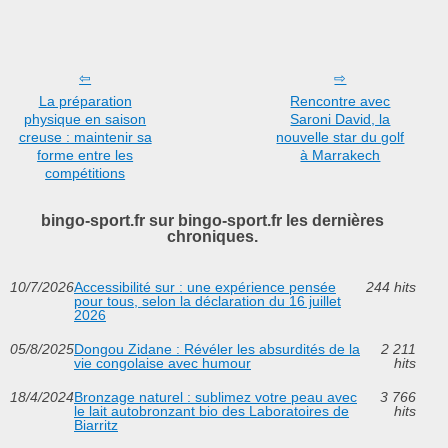
La préparation
Rencontre avec
physique en saison
Saroni David, la
creuse : maintenir sa
nouvelle star du golf
forme entre les
à Marrakech
compétitions
bingo-sport.fr sur bingo-sport.fr les dernières
chroniques.
10/7/2026
Accessibilité sur : une expérience pensée
244 hits
pour tous, selon la déclaration du 16 juillet
2026
05/8/2025
Dongou Zidane : Révéler les absurdités de la
2 211
vie congolaise avec humour
hits
18/4/2024
Bronzage naturel : sublimez votre peau avec
3 766
le lait autobronzant bio des Laboratoires de
hits
Biarritz